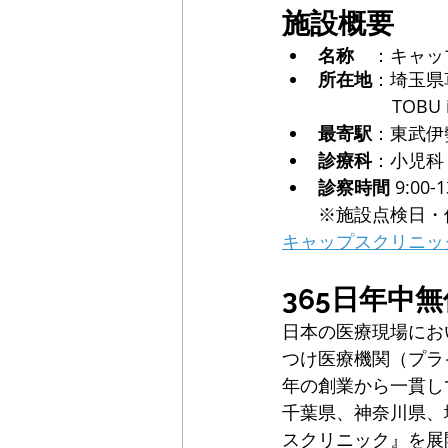
施設概要
名称
　：キャッ
所在地
：埼玉県
　　　    TOB
最寄駅
：東武伊勢
診療科
：小児科
診察時間
 9:00-1
※施設点検日・
キャップスクリニッ
365日年中
日本の医療現場にお
つけ医療機関（プラ
年の創業から一貫し
千葉県、神奈川県、
スクリニック』を展