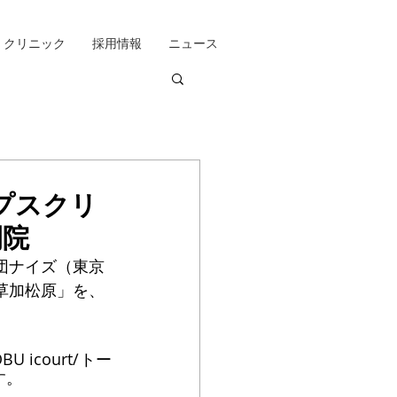
クリニック
採用情報
ニュース
プスクリ
開院
団ナイズ（東京
草加松原」を、
icourt/トー
す。