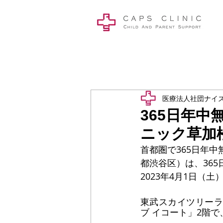
医療法人社団ナイ
365日年
ニック草加松
首都圏で365日年
都渋谷区）は、36
2023年4月1日（
東武スカイツリーライ
ブ イコート」2階