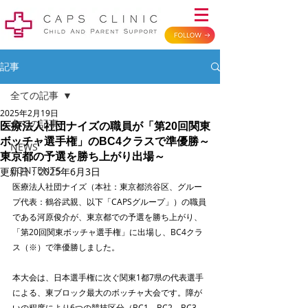
記事
全ての記事
2025年2月19日
全ての記事
医療法人社団ナイズの職員が「第20回関東
ボッチャ選手権」のBC4クラスで準優勝～
NEWS
東京都の予選を勝ち上がり出場～
CONTENTS
更新日：
2025年6月3日
医療法人社団ナイズ（本社：東京都渋谷区、グルー
プ代表：鶴谷武親、以下「CAPSグループ」）の職員
である河原俊介が、東京都での予選を勝ち上がり、
「第20回関東ボッチャ選手権」に出場し、BC4クラ
ス（※）で準優勝しました。
本大会は、日本選手権に次ぐ関東1都7県の代表選手
による、東ブロック最大のボッチャ大会です。障が
いの程度により6つの競技区分（BC1、BC2、BC3、