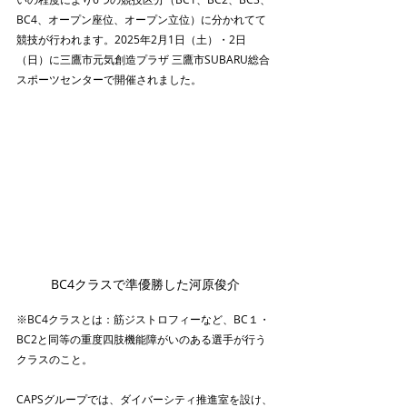
BC4、オープン座位、オープン立位）に分かれてて
競技が行われます。2025年2月1日（土）・2日
（日）に三鷹市元気創造プラザ 三鷹市SUBARU総合
スポーツセンターで開催されました。
BC4クラスで準優勝した
河原俊介
※BC4クラスとは：筋ジストロフィーなど、BC１・
BC2と同等の重度四肢機能障がいのある選手が行う
クラスのこと。
CAPSグループでは、ダイバーシティ推進室を設け、