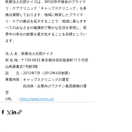
医療法人社団ナイズは、365日年中無休のプライマ
リ・ケアクリニック「キャップスクリニック」を多
拠点展開しております。地域に根差したプライマ
リ・ケアの拠点を拡大することで、地域に暮らすす
べてのみなさまの健康的で豊かな生活を実現し、世
界中の幸せの総量を最大化することを目標としてい
ます。
法 人 名：医療法人社団ナイズ
​所 在 地：〒150-0033 東京都渋谷区猿楽町17-5 代官
山蔦屋書店1号館3階
設　　立：2012年7月（2012年4月創業）
事業内容：キャップスクリニックの運営
　　　　　自治体・企業向けワクチン集団接種の運
営
URL     ：
https://www.mnys.jp/