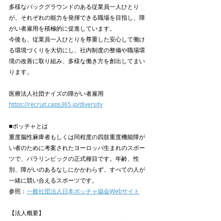
多様なバックグラウンドのある従業員一人ひとり
が、それぞれの能力を発揮できる職場を目指し、障
がい者雇用を積極的に促進しています。
今後も、従業員一人ひとりを尊重した安心して働け
る環境づくりを大切にし、社内制度の整備や職場環
境の改善に取り組み、多様な働き方を創出してまい
ります。
医療法人社団ナイズの障がい者雇用
https://recruit.caps365.jp/diversity
■ボッチャとは
重度脳性麻痺者もしくは同程度の四肢重度機能障が
い者のために考案されたヨーロッパ生まれのスポー
ツで、パラリンピックの正式種目です。年齢、性
別、障がいのあるなしにかかわらず、すべての人が
一緒に競い合えるスポーツです。
参照：
一般社団法人日本ボッチャ協会Webサイト
【法人概要】