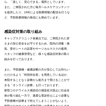
ら、「楽しく、安心できる」場所としています。
また、ご来院された方に毎月ヘルスケアコンテンツ
を提供したり、LINEによる医療情報の配信を行うな
ど、予防医療情報の発信にも努めています。
感染症対策の取り組み
キャップスクリニック各拠点では、ご来院された皆
さまの安心安全をお守りするため、院内の消毒・換
気、受付シートの設置やサージカルマスクの着用、
スタッフの健康管理など、様々な感染症対策の取り
組みを行っております。
また、予防接種・健康診断の方が安心してお待ちい
ただけるよう「特別待合室」を用意しているほか、
来院することなく診療から処方まで受けることがで
きる「オンライン診療」も行っております。
新型コロナウイルス感染症の感染拡大阻止に社会全
体が取り組む一方で、過度な受診控えにより必要な
予防接種や診療まで控えてしまうことがないよう、
新型コロナウイルス感染症疑いの患者さまにもでき