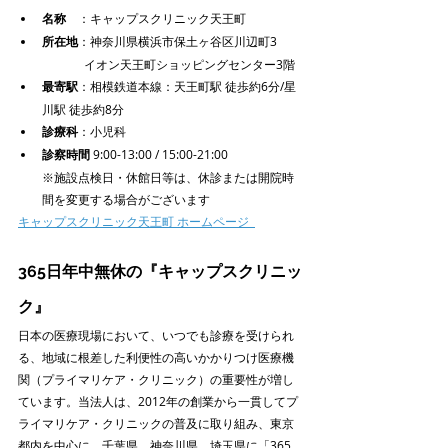
名称
　：キャップスクリニック天王町
所在地
：神奈川県横浜市保土ヶ谷区川辺町3
　　　  イオン天王町ショッピングセンター3階
最寄駅
：相模鉄道本線：天王町駅 徒歩約6分/星
川駅 徒歩約8分
診療科
：小児科
診察時間
 9:00-13:00 / 15:00-21:00
※施設点検日・休館日等は、休診または開院時
間を変更する場合がございます
キャップスクリニック天王町 ホームページ  
365日年中無休の『キャップスクリニッ
ク』
日本の医療現場において、いつでも診療を受けられ
る、地域に根差した利便性の高いかかりつけ医療機
関（プライマリケア・クリニック）の重要性が増し
ています。当法人は、2012年の創業から一貫してプ
ライマリケア・クリニックの普及に取り組み、東京
都内を中心に、千葉県、神奈川県、埼玉県に「365