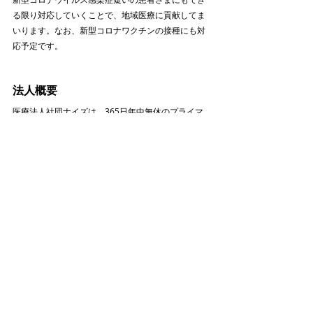
る限り対応していくことで、地域医療に貢献してま
いります。なお、新型コロナワクチンの接種にも対
応予定です。
法人概要
医療法人社団ナイズは、365日年中無休のプライマ
リケア・クリニック「キャップスクリニック」を多
拠点展開しております。地域に根差したプライマリ
ケアの拠点を拡大することで、地域に暮らす全ての
皆さまの健康的で豊かな生活を実現し、世界中の幸
せの総量を最大化することを目標としています。
法人名　
：医療法人社団ナイズ
所在地　
：150-0033
　　　　  東京都渋谷区猿楽町17-5
　　　　  代官山蔦屋書店1号館3階
設立　　
：2012年7月（2012年4月創業）
事業内容
：キャップスクリニックの運営、自治体・