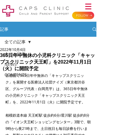
記事
全ての記事
2022年10月4日
全ての記事
365日年中無休の小児科クリニック「キャッ
プスクリニック天王町」を2022年11月1日
NEWS
（火）に開院予定
CONTENTS
首都圏で365日年中無休の「キャップスクリニッ
ク」を展開する医療法人社団ナイズ（東京都渋谷
区、グループ代表：白岡亮平）は、365日年中無休
の小児科クリニック「キャップスクリニック天王
町」を、2022年11月1日（火）に開院予定です。
相模鉄道本線 天王町駅 徒歩約6分/星川駅 徒歩約8分
の「イオン天王町ショッピングセンター」3階で、朝
9時から夜21時まで、土日祝日も毎日診療を行いま