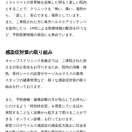
ミストリートの世界観を反映した明るく楽しい院内
とすることで、クリニックを「怖い、痛い」場所か
ら、「楽しく、安心できる」場所としています。
また、ご来院された方に毎月ヘルスケアコンテンツ
を提供したり、LINEによる医療情報の配信を行うな
ど、予防医療情報の発信にも努めています。
感染症対策の取り組み
キャップスクリニック各拠点では、ご来院された皆
さまの安心安全をお守りするため、院内の消毒・換
気、受付シートの設置やサージカルマスクの着用、
スタッフの健康管理など、様々な感染症対策の取り
組みを行っております。
また、予防接種・健康診断の方が安心してお待ちい
ただけるよう「特別待合室」を用意しているほか、
来院することなく診療から処方まで受けることがで
きる「オンライン診療」も行っております。
新型コロナウイルス感染症の感染拡大阻止に社会全
体が取り組む一方で、過度な受診控えにより必要な