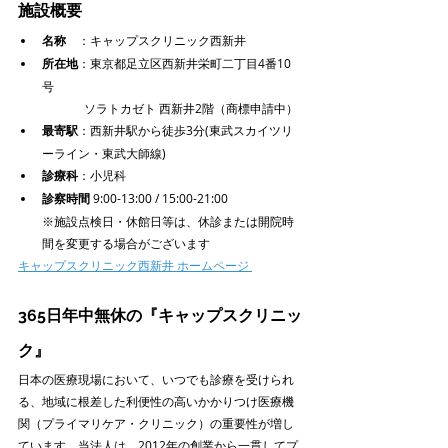
施設概要
名称
　：キャップスクリニック西新井
所在地
：東京都足立区西新井栄町二丁目4番10
号
　　　  ソラトカゼト 西新井2階（商標申請中）
最寄駅
：西新井駅から徒歩3分(東武スカイツリ
ーライン・東武大師線)
診療科
：小児科
診察時間
 9:00-13:00 / 15:00-21:00
※施設点検日・休館日等は、休診または開院時
間を変更する場合がございます
キャップスクリニック西新井 ホームページ 
365日年中無休の『キャップスクリニッ
ク』
日本の医療現場において、いつでも診療を受けられ
る、地域に根差した利便性の高いかかりつけ医療機
関（プライマリケア・クリニック）の重要性が増し
ています。当法人は、2012年の創業から一貫してプ