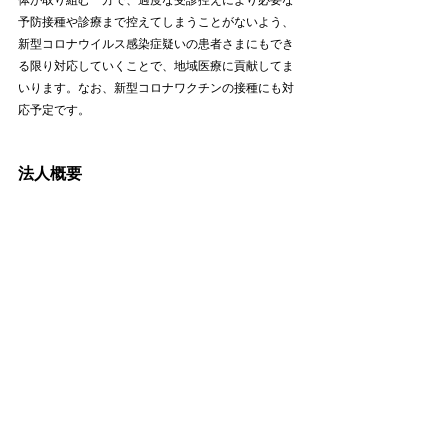
予防接種や診療まで控えてしまうことがないよう、
新型コロナウイルス感染症疑いの患者さまにもでき
る限り対応していくことで、地域医療に貢献してま
いります。なお、新型コロナワクチンの接種にも対
応予定です。
法人概要
医療法人社団ナイズは、365日年中無休のプライマ
リケア・クリニック「キャップスクリニック」を多
拠点展開しております。地域に根差したプライマリ
ケアの拠点を拡大することで、地域に暮らす全ての
皆さまの健康的で豊かな生活を実現し、世界中の幸
せの総量を最大化することを目標としています。
法人名　
：医療法人社団ナイズ
所在地　
：150-0033
　　　　  東京都渋谷区猿楽町17-5
　　　　  代官山蔦屋書店1号館3階
設立　　
：2012年7月（2012年4月創業）