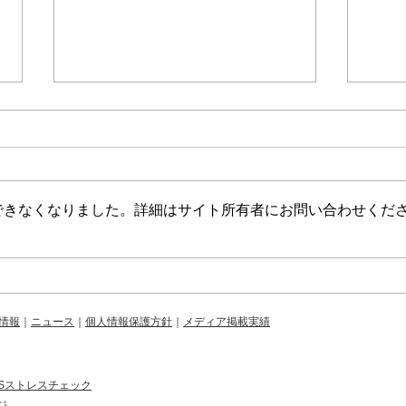
できなくなりました。詳細はサイト所有者にお問い合わせくだ
365日年中無休の小児科クリ
36
ニック「キャップスクリニッ
ニッ
ク用賀」を2026年2月1日
ク武
情報
｜
ニュース
｜
個人情報保護方針
｜
メディア掲載実績
（日）に開院予定
（日
PSストレスチェック
ジ