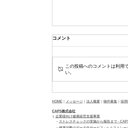
コメント
この投稿へのコメントは利用
い。
365日年中無休の小児科クリ
ニック「キャップスクリニッ
ク今里」を2026年2月1日
HOME
｜
メッセージ
｜
法人概要
｜
物件募集
｜
採用
（日）に開院予定
CAPS株式会社
Ｌ
企業様向け健康経営支援事業
－
ストレスチェックの実施から報告まで - CA
－
健康診断のデータ化サービス - ヘルストレー